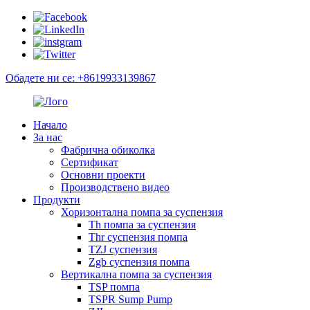
Обадете ни се: +8619933139867
Начало
За нас
Фабрична обиколка
Сертификат
Основни проекти
Производствено видео
Продукти
Хоризонтална помпа за суспензия
Th помпа за суспензия
Thr суспензия помпа
TZJ суспензия
Zgb суспензия помпа
Вертикална помпа за суспензия
TSP помпа
TSPR Sump Pump