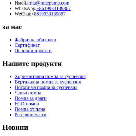
Имейл:
rita@ruitepump.com
WhatsApp:
+8619933139867
WeChat:
+8619933139867
за нас
Фабрична обиколка
Сертификат
Основни проекти
Нашите продукти
Хоризонтална помпа за суспензия
Вертикална помпа за суспензия
Потопима помпа за суспензия
Чакъл помпа
Помпа за драги
FGD помпа
Помпа от пяна
Резервни части
Новини