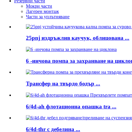
Резервни части
Мокри части
Лагерен монтаж
Части за уплътняване
25pnj издръжлив каучук, облицована ...
6 -инчова помпа за захранване на цикло
Трансфер на твърдо бодър ...
6/4d-ah флотационна опашка tra ...
6/4d-thr с дебелина ...