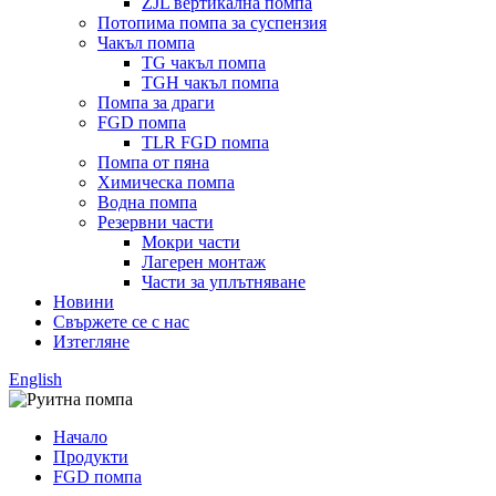
ZJL вертикална помпа
Потопима помпа за суспензия
Чакъл помпа
TG чакъл помпа
TGH чакъл помпа
Помпа за драги
FGD помпа
TLR FGD помпа
Помпа от пяна
Химическа помпа
Водна помпа
Резервни части
Мокри части
Лагерен монтаж
Части за уплътняване
Новини
Свържете се с нас
Изтегляне
English
Начало
Продукти
FGD помпа