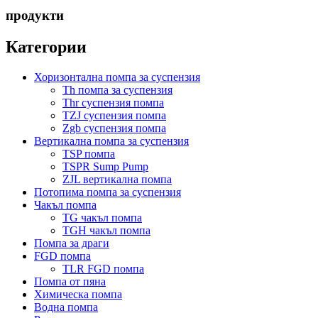
продукти
Категории
Хоризонтална помпа за суспензия
Th помпа за суспензия
Thr суспензия помпа
TZJ суспензия помпа
Zgb суспензия помпа
Вертикална помпа за суспензия
TSP помпа
TSPR Sump Pump
ZJL вертикална помпа
Потопима помпа за суспензия
Чакъл помпа
TG чакъл помпа
TGH чакъл помпа
Помпа за драги
FGD помпа
TLR FGD помпа
Помпа от пяна
Химическа помпа
Водна помпа