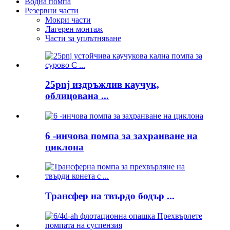
Водна помпа
Резервни части
Мокри части
Лагерен монтаж
Части за уплътняване
25pnj издръжлив каучук,
облицована ...
6 -инчова помпа за захранване на
циклона
Трансфер на твърдо бодър ...