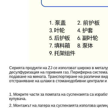
Серията продукти на ZJ се използват широко в металу
десулфуризация на горивния газ. Периферна система.
подаване на мината. Транспортиране на различни вид
отстраняване на шлаки в стоманодобивни централи и за
1. Мокрите части за помпата на суспензията са израб
купувача.
2. Монтажът на лагера на суспензията използва цилин