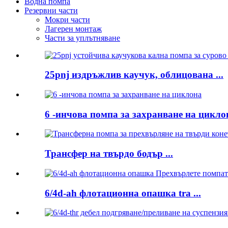
Водна помпа
Резервни части
Мокри части
Лагерен монтаж
Части за уплътняване
25pnj издръжлив каучук, облицована ...
6 -инчова помпа за захранване на цикло
Трансфер на твърдо бодър ...
6/4d-ah флотационна опашка tra ...