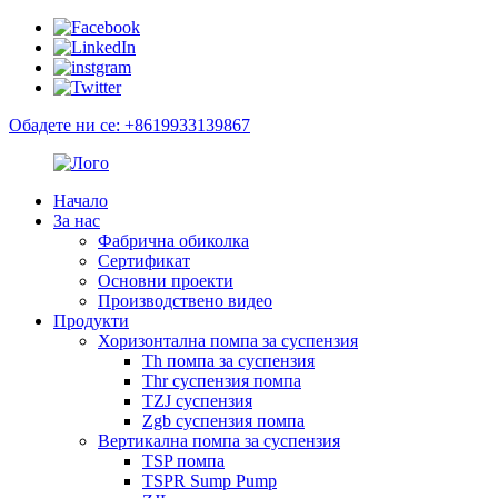
Обадете ни се: +8619933139867
Начало
За нас
Фабрична обиколка
Сертификат
Основни проекти
Производствено видео
Продукти
Хоризонтална помпа за суспензия
Th помпа за суспензия
Thr суспензия помпа
TZJ суспензия
Zgb суспензия помпа
Вертикална помпа за суспензия
TSP помпа
TSPR Sump Pump