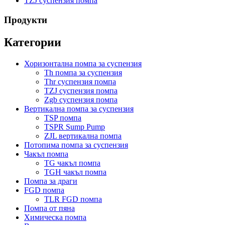
TZJ суспензия помпа
Продукти
Категории
Хоризонтална помпа за суспензия
Th помпа за суспензия
Thr суспензия помпа
TZJ суспензия помпа
Zgb суспензия помпа
Вертикална помпа за суспензия
TSP помпа
TSPR Sump Pump
ZJL вертикална помпа
Потопима помпа за суспензия
Чакъл помпа
TG чакъл помпа
TGH чакъл помпа
Помпа за драги
FGD помпа
TLR FGD помпа
Помпа от пяна
Химическа помпа