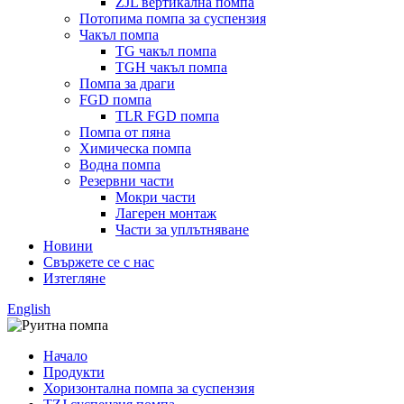
ZJL вертикална помпа
Потопима помпа за суспензия
Чакъл помпа
TG чакъл помпа
TGH чакъл помпа
Помпа за драги
FGD помпа
TLR FGD помпа
Помпа от пяна
Химическа помпа
Водна помпа
Резервни части
Мокри части
Лагерен монтаж
Части за уплътняване
Новини
Свържете се с нас
Изтегляне
English
Начало
Продукти
Хоризонтална помпа за суспензия