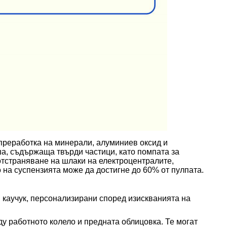
 преработка на минерали, алуминиев оксид и
а, съдържаща твърди частици, като помпата за
отстраняване на шлаки на електроцентралите,
о на суспензията може да достигне до 60% от пулпата.
и каучук, персонализирани според изискванията на
ду работното колело и предната облицовка. Те могат