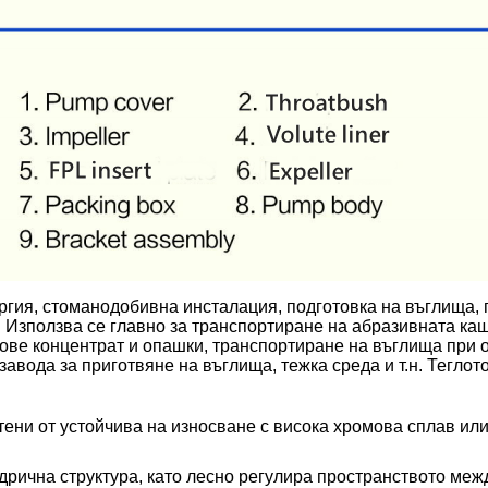
ргия, стоманодобивна инсталация, подготовка на въглища,
 Използва се главно за транспортиране на абразивната каш
ове концентрат и опашки, транспортиране на въглища при 
вода за приготвяне на въглища, тежка среда и т.н. Теглот
отени от устойчива на износване с висока хромова сплав ил
дрична структура, като лесно регулира пространството меж